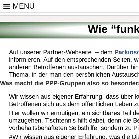
Skip
MENU
to
PINGPONGPARKINSON DEUT
ist der bundesweite Zusammenschluss von koop
content
Tischtennis – überwiegend ehrenamtlich um P
Wie “fun
Auf unserer Partner-Webseite – dem
Parkins
informieren. Auf den entsprechenden Seiten, 
anderen Betroffenen austauschen. Darüber hina
Thema, in der man den persönlichen Austausch
Was macht die PPP-Gruppen also so besonder
Wir wissen aus eigener Erfahrung, dass über k
Betroffenen sich aus dem öffentlichen Leben z
Hier wollen wir ermutigen, ein sichtbares Teil 
umzugehen. Tischtennis hilft dabei, denn die Be
vorbehaltsbehafteten Selbsthilfe, sondern zu 
#Wir wissen aus eigener Erfahrung, was die D