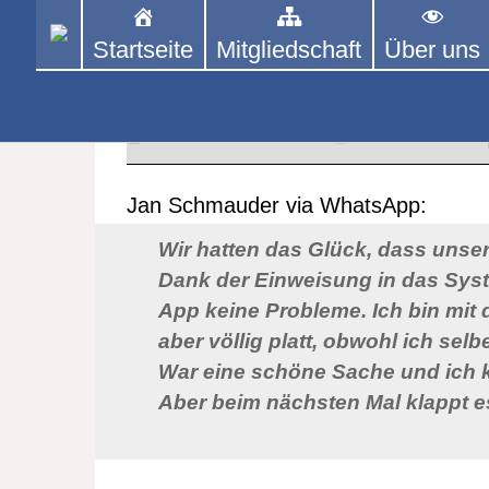
Skip
to
Startseite
Mitgliedschaft
Über uns
PINGPONGPARKINSON 
ist der bundesweite Zusammenschluss
content
Tischtennis – überwiegend ehrenamt
Stimmen zum 1. STADA-Cup in 
10. JULI 2023
STADA-Cu
Jan Schmauder via WhatsApp:
Wir hatten das Glück, dass unsere
Dank der Einweisung in das Syst
App keine Probleme. Ich bin mit 
aber völlig platt, obwohl ich selb
War eine schöne Sache und ich k
Aber beim nächsten Mal klappt e