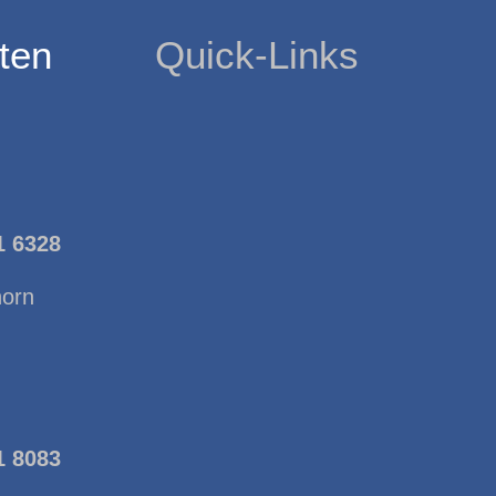
ten
Quick-Links
1 6328
horn
1 8083