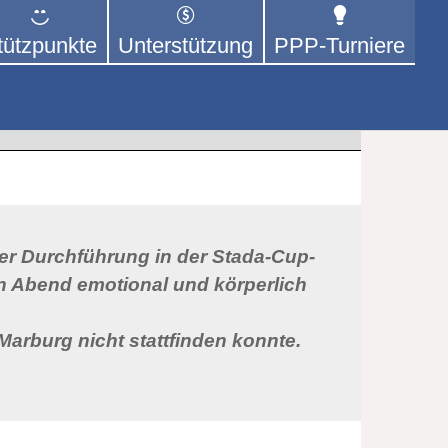
tützpunkte
Unterstützung
PPP-Turniere
 der sich – mit dem Mittel
rige kümmert.
er Durchführung in der Stada-Cup-
rn Abend emotional und körperlich
arburg nicht stattfinden konnte.