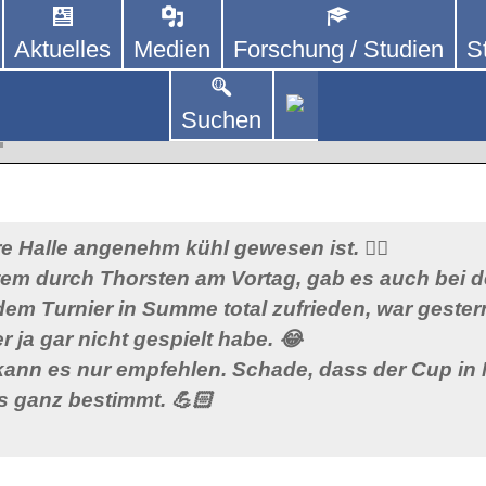
Aktuelles
Medien
Forschung / Studien
S
DEUTSCHLAND E. V.
 von kooperierenden Vereinen und Einzelpersonen,
lich um Personen mit Parkinson und deren Angehö
Steinheim an der Murr
Suchen
p
 Halle angenehm kühl gewesen ist. 😶‍🌫️
em durch Thorsten am Vortag, gab es auch bei d
dem Turnier in Summe total zufrieden, war geste
er ja gar nicht gespielt habe. 😂
ann es nur empfehlen. Schade, dass der Cup in M
s ganz bestimmt. 💪🏻