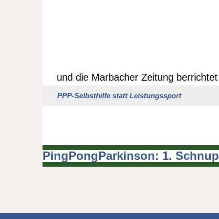
und die Marbacher Zeitung berrichte
PPP-Selbsthilfe statt Leistungssport
PingPongParkinson: 1. Schnupp
Beitragsnavigation