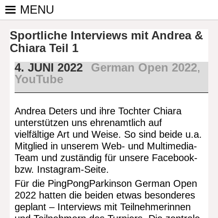
Skip
MENU
to
PINGPONGPARKINSON
ist der
content
Sportliche Interviews mit Andrea &
bundesweite
DEUTSCHLAND E. V.
Zusammenschluss
Chiara Teil 1
von
4. JUNI 2022
German Open 2022
,
kooperierenden
YouTube
Vereinen und
Einzelpersonen,
der sich – mit dem
Andrea Deters und ihre Tochter Chiara
Mittel Tischtennis
unterstützen uns ehrenamtlich auf
– überwiegend
vielfältige Art und Weise. So sind beide u.a.
ehrenamtlich um
Mitglied in unserem Web- und Multimedia-
Personen mit
Team und zuständig für unsere Facebook-
Parkinson und
bzw. Instagram-Seite.
deren Angehörige
Für die PingPongParkinson German Open
kümmert.
2022 hatten die beiden etwas besonderes
geplant – Interviews mit Teilnehmerinnen