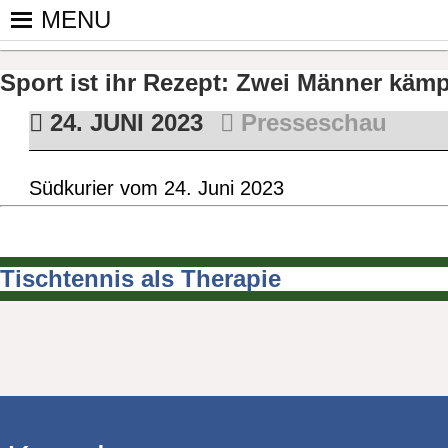
Skip
MENU
to
PINGPONGPARKINSON DEUT
ist der bundesweite Zusammenschluss von koop
content
Tischtennis – überwiegend ehrenamtlich um P
Sport ist ihr Rezept: Zwei Männer käm
24. JUNI 2023
Presseschau
Südkurier vom 24. Juni 2023
Tischtennis als Therapie
Beitragsnavigation