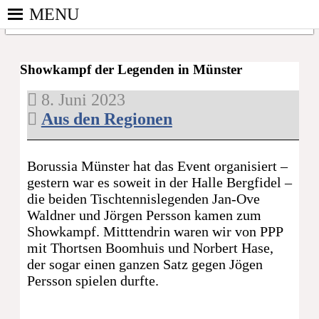
Skip
MENU
to
content
PINGPONGPARKINSON
ist der
DEUTSCHLAND E. V.
bundesweite
Showkampf der Legenden in Münster
Zusammenschluss
8. Juni 2023
von
Aus den Regionen
kooperierenden
Vereinen und
Einzelpersonen,
Borussia Münster hat das Event organisiert –
der sich – mit
gestern war es soweit in der Halle Bergfidel –
dem Mittel
die beiden Tischtennislegenden Jan-Ove
Tischtennis –
Waldner und Jörgen Persson kamen zum
überwiegend
Showkampf. Mitttendrin waren wir von PPP
ehrenamtlich um
mit Thortsen Boomhuis und Norbert Hase,
Personen mit
der sogar einen ganzen Satz gegen Jögen
Parkinson und
Persson spielen durfte.
deren Angehörige
kümmert.