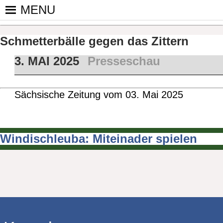
Skip
MENU
to
PINGPONGPARKINSON DEUT
ist der bundesweite Zusammenschluss von koop
content
Tischtennis – überwiegend ehrenamtlich um P
Schmetterbälle gegen das Zittern
3. MAI 2025
Presseschau
Sächsische Zeitung vom 03. Mai 2025
Windischleuba: Miteinader spielen
Beitragsnavigation