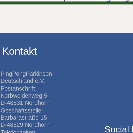
Kontakt
PingPongParkinson
Deutschland e.V.
Postanschrift:
Korbweidenweg 5
D-48531 Nordhorn
Geschäftsstelle:
Barbarastraße 15
D-48529 Nordhorn
Social
Telefonzeiten