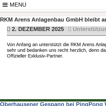
Skip
MENU
to
PINGPONGPARKINSON DEUT
ist der bundesweite Zusammenschluss von koop
content
Tischtennis – überwiegend ehrenamtlich um P
RKM Arens Anlagenbau GmbH bleibt a
2. DEZEMBER 2025
Unterstützu
Von Anfang an unterstützt die RKM Arens Anl
sehr und bedanken uns recht herzlich, denn das
Offizieller Exklusiv-Partner.
Oberhausener Gespann bei PingPong
Beitragsnavigation