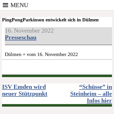
Skip
MENU
to
PINGPONGPARKINSON
content
ist der bundesweite Zusammenschluss von
DEUTSCHLAND E. V.
PingPongParkinson entwickelt sich in Dülmen
kooperierenden Vereinen und Einzelpersonen, der
sich – mit dem Mittel Tischtennis – überwiegend
16. November 2022
ehrenamtlich um Personen mit Parkinson und
Presseschau
deren Angehörige kümmert.
Dülmen + vom 16. November 2022
Beitragsnavigation
ISV Emden wird
“Schüsse” in
neuer Stützpunkt
Steinheim – alle
Infos hier