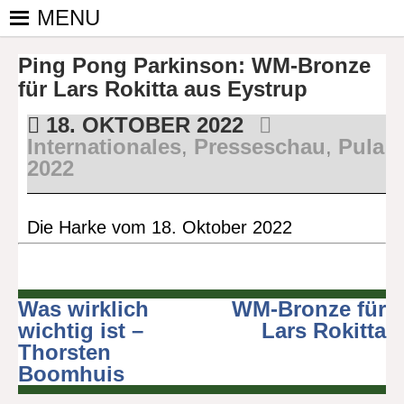
Skip
MENU
to
PINGPONGPARKINSON
ist der
content
Ping Pong Parkinson: WM-Bronze
bundesweite
DEUTSCHLAND E. V.
Zusammenschluss
für Lars Rokitta aus Eystrup
von
18. OKTOBER 2022
kooperierenden
Internationales
,
Presseschau
,
Pula
Vereinen und
2022
Einzelpersonen,
der sich – mit dem
Mittel Tischtennis
Die Harke vom 18. Oktober 2022
– überwiegend
ehrenamtlich um
Personen mit
Parkinson und
Was wirklich
WM-Bronze für
Beitragsnavigation
deren Angehörige
wichtig ist –
Lars Rokitta
kümmert.
Thorsten
Boomhuis