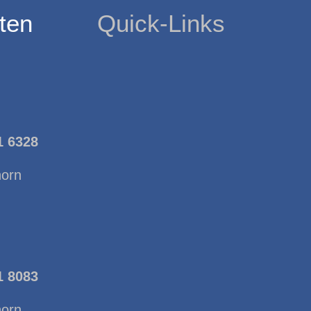
ten
Quick-Links
1 6328
horn
1 8083
horn