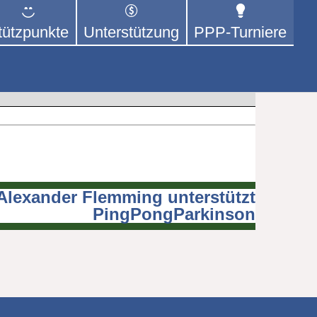
tützpunkte
Unterstützung
PPP-Turniere
 der sich – mit dem Mittel
rige kümmert.
Alexander Flemming unterstützt
PingPongParkinson