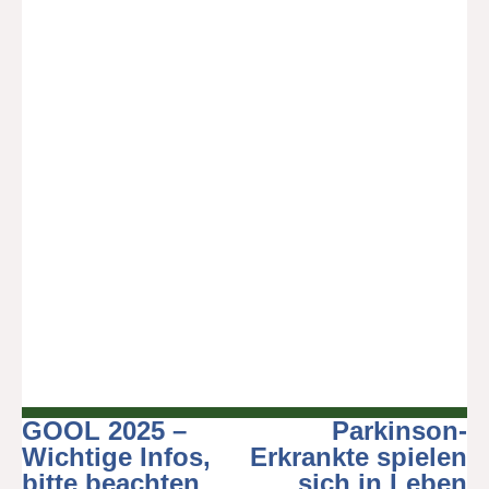
GOOL 2025 –
Parkinson-
Beitragsnavigation
Wichtige Infos,
Erkrankte spielen
bitte beachten
sich in Leben