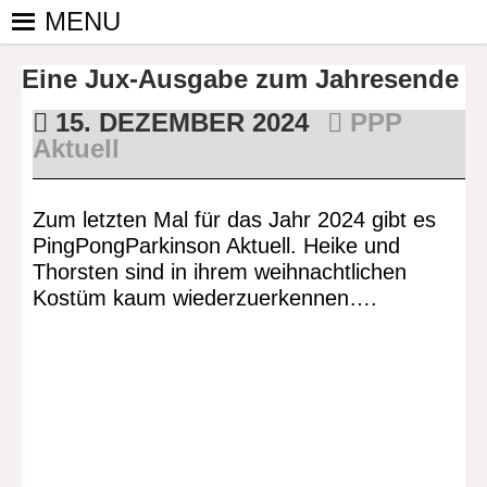
Skip
MENU
to
PINGPONGPARKINSON
ist der
content
Eine Jux-Ausgabe zum Jahresende
bundesweite
DEUTSCHLAND E. V.
Zusammenschluss
15. DEZEMBER 2024
PPP
von
Aktuell
kooperierenden
Vereinen und
Einzelpersonen,
Zum letzten Mal für das Jahr 2024 gibt es
der sich – mit dem
PingPongParkinson Aktuell. Heike und
Mittel Tischtennis
Thorsten sind in ihrem weihnachtlichen
– überwiegend
Kostüm kaum wiederzuerkennen….
ehrenamtlich um
Personen mit
Parkinson und
deren Angehörige
kümmert.