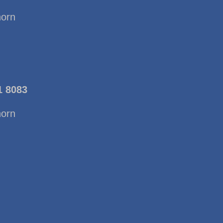
horn
1 8083
horn