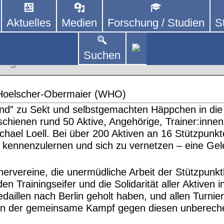
Aktuelles
Medien
Forschung / Studien
S
DEUTSCHLAND E. V.
 von kooperierenden Vereinen und Einzelpersonen,
lich um Personen mit Parkinson und deren Angehö
and: PPP meets Ukraine
Suchen
Regionen
 Hoelscher-Obermaier (WHO)
d” zu Sekt und selbstgemachten Häppchen in die 
hienen rund 50 Aktive, Angehörige, Trainer:inne
chael Loell. Bei über 200 Aktiven an 16 Stützpunkt
 kennenzulernen und sich zu vernetzen – eine Geleg
ervereine, die unermüdliche Arbeit der Stützpunk
n Trainingseifer und die Solidarität aller Aktiven 
daillen nach Berlin geholt haben, und allen Turnie
ndern der gemeinsame Kampf gegen diesen unbere