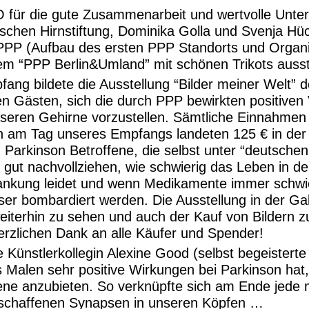
für die gute Zusammenarbeit und wertvolle Unte
tschen Hirnstiftung, Dominika Golla und Svenja 
PPP (Aufbau des ersten PPP Standorts und Organis
m “PPP Berlin&Umland” mit schönen Trikots ausst
g bildete die Ausstellung “Bilder meiner Welt” de
en Gästen, sich die durch PPP bewirkten positive
nseren Gehirne vorzustellen. Sämtliche Einnahmen
in am Tag unseres Empfangs landeten 125 € in der 
on Parkinson Betroffene, die selbst unter “deutsch
gut nachvollziehen, wie schwierig das Leben in d
rankung leidet und wenn Medikamente immer schwi
r bombardiert werden. Die Ausstellung in der Gal
 weiterhin zu sehen und auch der Kauf von Bildern 
erzlichen Dank an alle Käufer und Spender!
 Künstlerkollegin Alexine Good (selbst begeisterte
Malen sehr positive Wirkungen bei Parkinson hat, 
fene anzubieten. So verknüpfte sich am Ende jede m
eschaffenen Synapsen in unseren Köpfen …