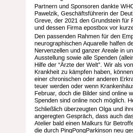
Partnern und Sponsoren dankte WHO 
Pawelzik, Geschäftsführerin der Deu
Greve, der 2021 den Grundstein für 
und dessen Firma epostbox vor kurze
Den passenden Rahmen für den Empfan
neurographischen Aquarelle halfen d
Nervenzellen und ganzer Areale in u
Ausstellung sowie alle Spenden (alle
Hilfe der “Ärzte der Welt”. Wir als v
Krankheit zu kämpfen haben, können 
einer chronischen oder anderen Erk
teuer werden oder wenn Krankenhäuse
Februar, doch die Bilder sind online
Spenden sind online noch möglich. H
Schließlich überzeugten Olga und ihre
angeregten Gespräch, dass auch das 
Atelier bald einen Malkurs für Betrof
die durch PingPongParkinson neu g