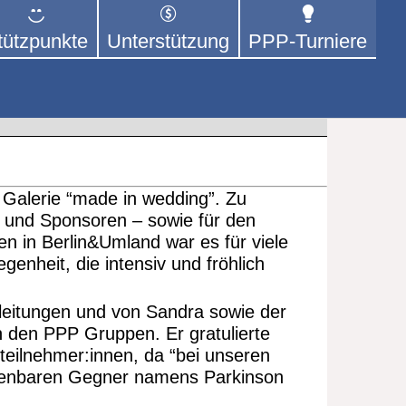
tützpunkte
Unterstützung
PPP-Turniere
 der sich – mit dem Mittel
rige kümmert.
Galerie “made in wedding”. Zu
n und Sponsoren – sowie für den
en in Berlin&Umland war es für viele
enheit, die intensiv und fröhlich
tleitungen und von Sandra sowie der
in den PPP Gruppen. Er gratulierte
rteilnehmer:innen, da “bei unseren
chenbaren Gegner namens Parkinson