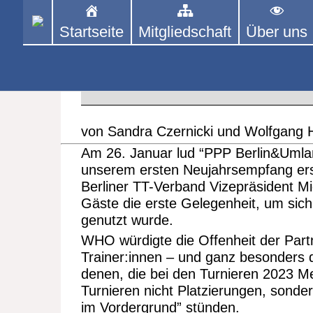
Skip
to
Startseite
Mitgliedschaft
Über uns
PINGPONGPARKINSON 
ist der bundesweite Zusammenschluss
content
Tischtennis – überwiegend ehrenamt
Neujahrsempfang Berlin & Uml
5. FEBRUAR 2024
Aus den 
von Sandra Czernicki und Wolfgang
Am 26. Januar lud “PPP Berlin&Umlan
unserem ersten Neujahrsempfang ersc
Berliner TT-Verband Vizepräsident Mi
Gäste die erste Gelegenheit, um sich
genutzt wurde.
WHO würdigte die Offenheit der Partn
Trainer:innen – und ganz besonders de
denen, die bei den Turnieren 2023 Me
Turnieren nicht Platzierungen, so
im Vordergrund” stünden.