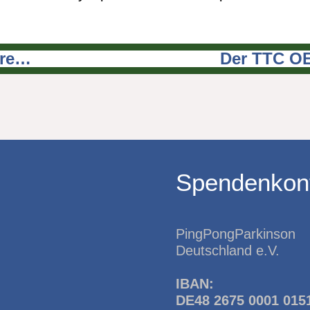
hre…
Der TTC OE
Spendenkon
PingPongParkinson
Deutschland e.V.
IBAN:
DE48 2675 0001 015