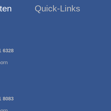
ten
Quick-Links
1 6328
horn
1 8083
horn