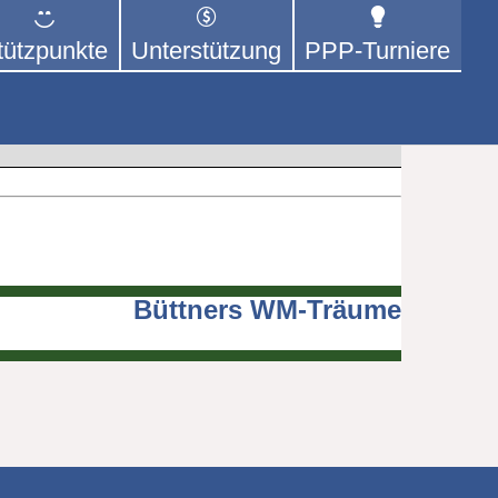
tützpunkte
Unterstützung
PPP-Turniere
 der sich – mit dem Mittel
rige kümmert.
Büttners WM-Träume