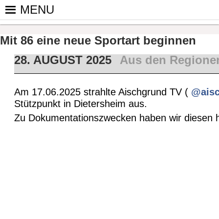
Skip
MENU
to
PINGPONGPARKINSON DEUT
ist der bundesweite Zusammenschluss von koop
content
Tischtennis – überwiegend ehrenamtlich um P
Mit 86 eine neue Sportart beginnen
28. AUGUST 2025
Aus den Regione
Am 17.06.2025 strahlte Aischgrund TV (
@aisc
Stützpunkt in Dietersheim aus.
Zu Dokumentationszwecken haben wir diesen h