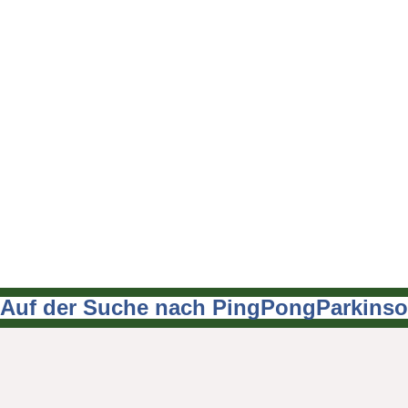
Auf der Suche nach PingPongParkinson
Beitragsnavigation