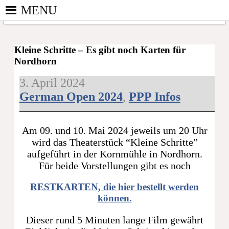
Skip
MENU
to
content
PINGPONGPARKINSON
ist der
DEUTSCHLAND E. V.
bundesweite
Kleine Schritte – Es gibt noch Karten für
Nordhorn
Zusammenschluss
von
3. April 2024
kooperierenden
German Open 2024
,
PPP Infos
Vereinen und
Einzelpersonen,
der sich – mit
Am 09. und 10. Mai 2024 jeweils um 20 Uhr
dem Mittel
wird das Theaterstück “Kleine Schritte”
Tischtennis –
aufgeführt in der Kornmühle in Nordhorn.
überwiegend
Für beide Vorstellungen gibt es noch
ehrenamtlich um
Personen mit
RESTKARTEN, die hier bestellt werden
Parkinson und
können.
deren Angehörige
kümmert.
Dieser rund 5 Minuten lange Film gewährt