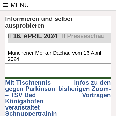
Skip
MENU
to
PINGPONGPARKINSON
ist der
content
Informieren und selber
bundesweite
DEUTSCHLAND E. V.
Zusammenschluss
ausprobieren
von
16. APRIL 2024
Presseschau
kooperierenden
Vereinen und
Einzelpersonen,
Münchener Merkur Dachau vom 16.April
der sich – mit dem
2024
Mittel Tischtennis
– überwiegend
ehrenamtlich um
Personen mit
Mit Tischtennis
Infos zu den
Beitragsnavigation
Parkinson und
gegen Parkinson
bisherigen Zoom-
deren Angehörige
– TSV Bad
Vorträgen
kümmert.
Königshofen
veranstaltet
Schnuppertrainin