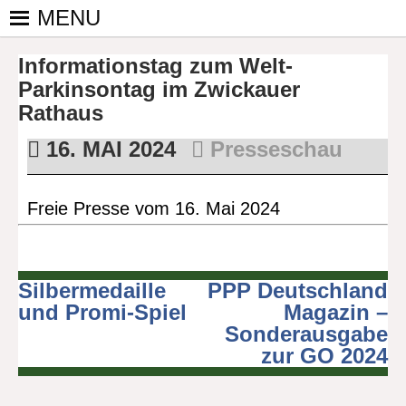
Skip
MENU
to
PINGPONGPARKINSON
ist der
content
Informationstag zum Welt-
bundesweite
DEUTSCHLAND E. V.
Zusammenschluss
Parkinsontag im Zwickauer
von
Rathaus
kooperierenden
16. MAI 2024
Presseschau
Vereinen und
Einzelpersonen,
der sich – mit dem
Freie Presse vom 16. Mai 2024
Mittel Tischtennis
– überwiegend
ehrenamtlich um
Personen mit
Silbermedaille
PPP Deutschland
Beitragsnavigation
Parkinson und
und Promi-Spiel
Magazin –
deren Angehörige
Sonderausgabe
kümmert.
zur GO 2024