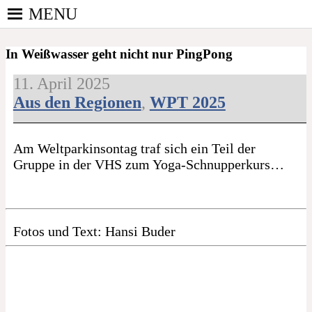
Skip
MENU
to
PINGPONGPARKINSON
content
ist der bundesweite Zusammenschluss von
DEUTSCHLAND E. V.
In Weißwasser geht nicht nur PingPong
kooperierenden Vereinen und Einzelpersonen, der
sich – mit dem Mittel Tischtennis – überwiegend
11. April 2025
ehrenamtlich um Personen mit Parkinson und
Aus den Regionen
,
WPT 2025
deren Angehörige kümmert.
Am Weltparkinsontag traf sich ein Teil der
Gruppe in der VHS zum Yoga-Schnupperkurs…
Fotos und Text: Hansi Buder