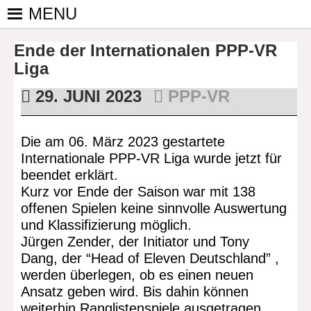
Skip
MENU
to
PINGPONGPARKINSON
ist der
content
Ende der Internationalen PPP-VR
bundesweite
DEUTSCHLAND E. V.
Zusammenschluss
Liga
von
29. JUNI 2023
PPP-VR
kooperierenden
Vereinen und
Einzelpersonen,
Die am 06. März 2023 gestartete
der sich – mit dem
Internationale PPP-VR Liga wurde jetzt für
Mittel Tischtennis
beendet erklärt.
– überwiegend
Kurz vor Ende der Saison war mit 138
ehrenamtlich um
offenen Spielen keine sinnvolle Auswertung
Personen mit
und Klassifizierung möglich.
Parkinson und
Jürgen Zender, der Initiator und Tony
deren Angehörige
Dang, der “Head of Eleven Deutschland” ,
kümmert.
werden überlegen, ob es einen neuen
Ansatz geben wird. Bis dahin können
weiterhin Ranglistenspiele ausgetragen