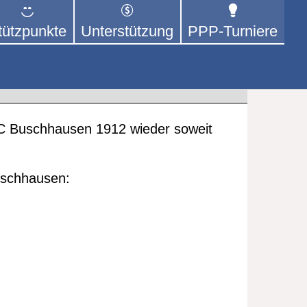
tützpunkte
Unterstützung
PPP-Turniere
 der sich – mit dem Mittel
rige kümmert.
und Events
C Buschhausen 1912 wieder soweit
 Buschhausen: