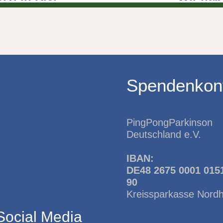
Spendenkon
PingPongParkinson
Deutschland e.V.
IBAN:
DE48 2675 0001 015
90
Kreissparkasse Nord
Social Media