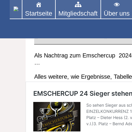
Skip
to
Startseite
Mitgliedschaft
Über uns
PINGPONGPARKINSON 
ist der bundesweite Zusammenschluss
content
Tischtennis – überwiegend ehrenamt
Emscherpokal 2024 – Ergebniss
17. JANUAR 2025
Aus d
Als Nachtrag zum Emschercup 2024:
…
Alles weitere, wie Ergebnisse, Tabe