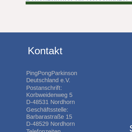
Kontakt
PingPongParkinson
Deutschland e.V.
Postanschrift:
Korbweidenweg 5
D-48531 Nordhorn
Geschäftsstelle:
Barbarastraße 15
D-48529 Nordhorn
Telefonzeiten