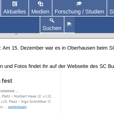
Aktuelles
Medien
Forschung / Studien
S
DEUTSCHLAND E. V.
 von kooperierenden Vereinen und Einzelpersonen,
lich um Personen mit Parkinson und deren Angehö
e, Tabellen und Fotos
Suchen
en Regionen
,
Interne Turniere
,
Termine 
 Am 15. Dezember war es in Oberhausen beim S
llen und Fotos findet ihr auf der Webseite des SC