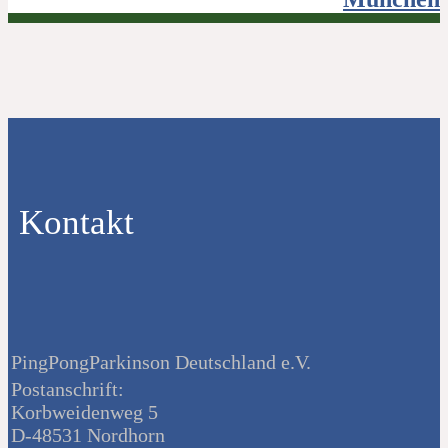
Kontakt
PingPongParkinson Deutschland e.V.
Postanschrift:
Korbweidenweg 5
D-48531 Nordhorn