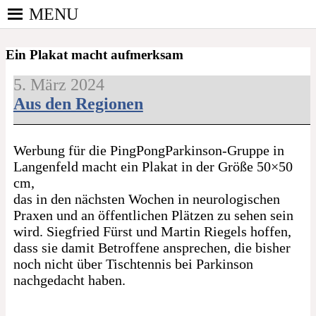
Skip
MENU
to
PINGPONGPARKINSON
content
ist der bundesweite Zusammenschluss von
DEUTSCHLAND E. V.
Ein Plakat macht aufmerksam
kooperierenden Vereinen und Einzelpersonen, der
sich – mit dem Mittel Tischtennis – überwiegend
5. März 2024
ehrenamtlich um Personen mit Parkinson und
Aus den Regionen
deren Angehörige kümmert.
Werbung für die PingPongParkinson-Gruppe in
Langenfeld macht ein Plakat in der Größe 50×50
cm,
das in den nächsten Wochen in neurologischen
Praxen und an öffentlichen Plätzen zu sehen sein
wird. Siegfried Fürst und Martin Riegels hoffen,
dass sie damit Betroffene ansprechen, die bisher
noch nicht über Tischtennis bei Parkinson
nachgedacht haben.