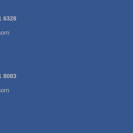
1 6328
horn
1 8083
horn