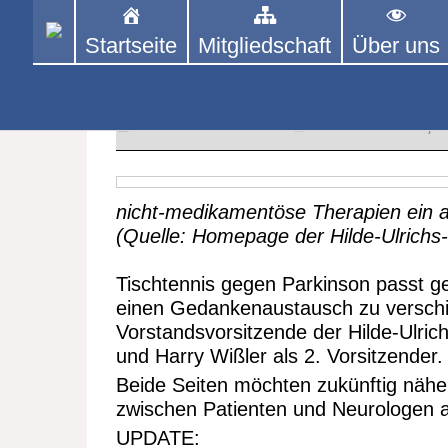
Skip
to
Startseite
Mitgliedschaft
Über uns
PINGPONGPARKINSON 
ist der bundesweite Zusammenschluss
content
Tischtennis – überwiegend ehrenamt
Ein Gewinn für beide Seiten – 
8. JULI 2022
PPP Infos
,
nicht-medikamentöse Therapien ein ak
(Quelle: Homepage der Hilde-Ulrichs-
Tischtennis gegen Parkinson passt ge
einen Gedankenaustausch zu verschi
Vorstandsvorsitzende der Hilde-Ulric
und Harry Wißler als 2. Vorsitzender.
Beide Seiten möchten zukünftig nähe
zwischen Patienten und Neurologen a
UPDATE: