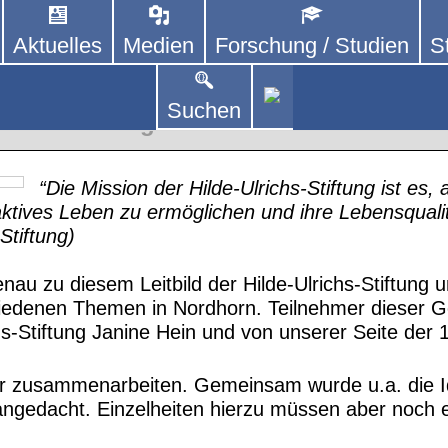
Aktuelles
Medien
Forschung / Studien
S
DEUTSCHLAND E. V.
 von kooperierenden Vereinen und Einzelpersonen,
lich um Personen mit Parkinson und deren Angehö
Hilde-Ulrichs-Stiftung wird neuer Koope
Suchen
Unterstützung
“Die Mission der Hilde-Ulrichs-Stiftung ist es
tives Leben zu ermöglichen und ihre Lebensqualit
Stiftung)
nau zu diesem Leitbild der Hilde-Ulrichs-Stiftung 
edenen Themen in Nordhorn. Teilnehmer dieser G
hs-Stiftung Janine Hein und von unserer Seite der
r zusammenarbeiten. Gemeinsam wurde u.a. die Id
ngedacht. Einzelheiten hierzu müssen aber noch 