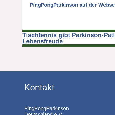
PingPongParkinson auf der Webseit
Tischtennis gibt Parkinson-Pat
Beitragsnavigation
Lebensfreude
Kontakt
PingPongParkinson
Deutschland e.V.