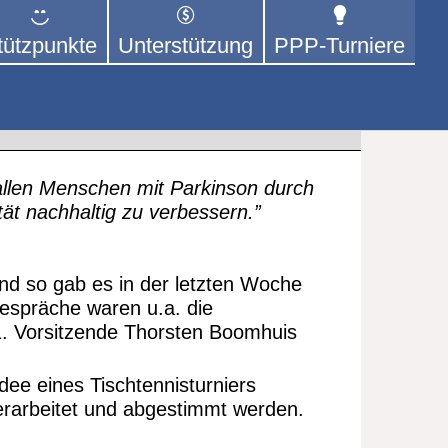
tützpunkte
Unterstützung
PPP-Turniere
 der sich – mit dem Mittel
rige kümmert.
rationspartner
, allen Menschen mit Parkinson durch
ät nachhaltig zu verbessern.”
und so gab es in der letzten Woche
espräche waren u.a. die
 1. Vorsitzende Thorsten Boomhuis
ee eines Tischtennisturniers
erarbeitet und abgestimmt werden.