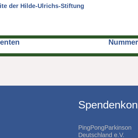
e der Hilde-Ulrichs-Stiftung
ienten
Nummer 
Spendenkon
PingPongParkinson
Deutschland e.V.