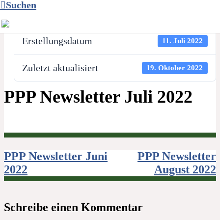
Suchen
Datei-Anzahl
1
Erstellungsdatum
11. Juli 2022
Zuletzt aktualisiert
19. Oktober 2022
PPP Newsletter Juli 2022
Beitragsnavigation
PPP Newsletter Juni
PPP Newsletter
2022
August 2022
Schreibe einen Kommentar