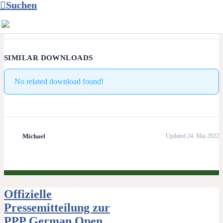
KATEGORIEN & TAGS
Suchen
Newsletter
SIMILAR DOWNLOADS
No related download found!
Michael
Updated 24. Mai 2022
Beitragsnavigation
Offizielle
Pressemitteilung zur
PPP German Open