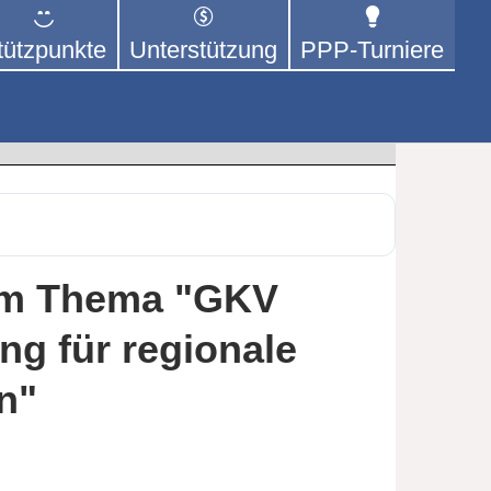
tützpunkte
Unterstützung
PPP-Turniere
 der sich – mit dem Mittel
rige kümmert.
lbsthilfegruppen”
um Thema "GKV
ng für regionale
n"