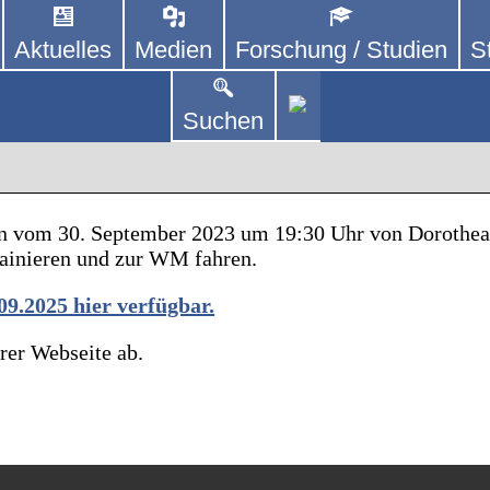
SCHLAND E. V.
Aktuelles
Medien
Forschung / Studien
S
erenden Vereinen und Einzelpersonen, der sich – mit 
is-WM
ren Angehörige kümmert.
Suchen
n vom 30. September 2023 um 19:30 Uhr von Dorothea 
rainieren und zur WM fahren.
09.2025 hier verfügbar.
rer Webseite ab.