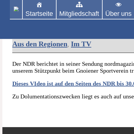
Skip
to
PINGPONGPARKINSON DEUT
Startseite
Mitgliedschaft
Über uns
content
ist der bundesweite Zusammenschluss von kooperi
Diagnose Parkinson: Trotz Krankheit zur Tischtenn
ehrenamtlich um Personen mit Parkinson und de
9. Oktober 2023
Aus den Regionen
,
Im TV
Der NDR berichtet in seiner Sendung nordmagazi
unserem Stützpunkt beim Gnoiener Sportverein t
Dieses VIdeo ist auf den Seiten des NDR bis 30.
Zu Dolumentationszwecken liegt es auch auf unse