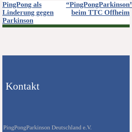
Beitragsnavigation
PingPong als
“PingPongParkinson
Linderung gegen
beim TTC Offheim
Parkinson
Kontakt
PingPongParkinson Deutschland e.V.