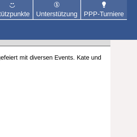
tützpunkte
Unterstützung
PPP-Turniere
 der sich – mit dem Mittel
rige kümmert.
efeiert mit diversen Events. Kate und