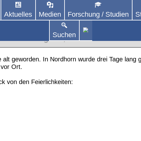
Aktuelles
Medien
Forschung / Studien
S
DEUTSCHLAND E. V.
 von kooperierenden Vereinen und Einzelpersonen,
lich um Personen mit Parkinson und deren Angehö
r unsere Geburtstagsfeier
Suchen
tschland Magazin
,
TOP-Thema
 alt geworden. In Nordhorn wurde drei Tage lang g
vor Ort.
k von den Feierlichkeiten: