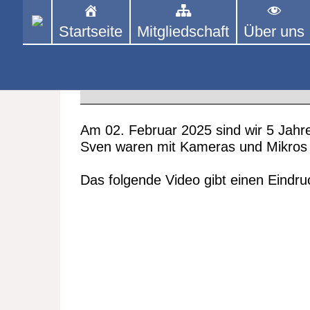
Skip
to
Startseite
Mitgliedschaft
Über uns
PINGPONGPARKINSON 
ist der bundesweite Zusammenschluss
content
Tischtennis – überwiegend ehrenamt
Wir sind 5 Jahre alt…und so wa
10. FEBRUAR 2025
PPP Deu
Am 02. Februar 2025 sind wir 5 Jahre
Sven waren mit Kameras und Mikros 
Das folgende Video gibt einen Eindruc