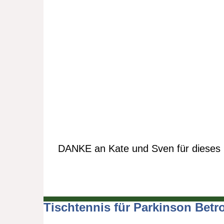
DANKE an Kate und Sven für dieses h
Tischtennis für Parkinson Betr
Beitragsnavigation