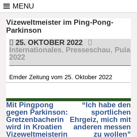
Skip
MENU
to
PINGPONGPARKINSON
ist der
content
Vizeweltmeister im Ping-Pong-
bundesweite
DEUTSCHLAND E. V.
Zusammenschluss
Parkinson
von
25. OKTOBER 2022
kooperierenden
Internationales
,
Presseschau
,
Pula
Vereinen und
2022
Einzelpersonen,
der sich – mit dem
Mittel Tischtennis
Emder Zeitung vom 25. Oktober 2022
– überwiegend
ehrenamtlich um
Personen mit
Parkinson und
Mit Pingpong
“Ich habe den
Beitragsnavigation
deren Angehörige
gegen Parkinson:
sportlichen
kümmert.
Gretzenbacherin
Ehrgeiz, mich mit
wird in Kroatien
anderen messen
Vizeweltmeisterin
zu wollen”