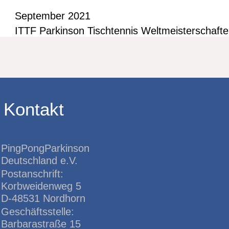
September 2021
ITTF Parkinson Tischtennis Weltmeisterschaften
Kontakt
PingPongParkinson
Deutschland e.V.
Postanschrift:
Korbweidenweg 5
D-48531 Nordhorn
Geschäftsstelle:
Barbarastraße 15