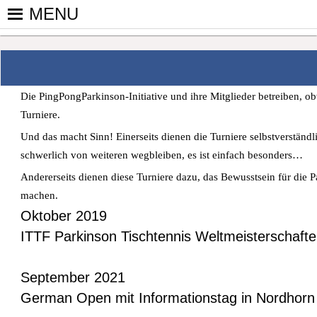
Skip
MENU
to
PINGPONGPARKINSON DEUT
ist der bundesweite Zusammenschluss von koop
content
Tischtennis – überwiegend ehrenamtlich um P
Die PingPongParkinson-Initiative und ihre Mitglieder betreiben, o
Turniere.
Und das macht Sinn! Einerseits dienen die Turniere selbstverständ
schwerlich von weiteren wegbleiben, es ist einfach besonders…
Andererseits dienen diese Turniere dazu, das Bewusstsein für die
machen.
Oktober 2019
ITTF Parkinson Tischtennis Weltmeisterschaft
September 2021
German Open mit Informationstag in Nordhorn