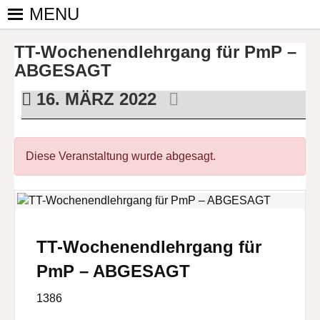
Skip
MENU
to
PINGPONGPARKINSON
ist der
content
TT-Wochenendlehrgang für PmP –
bundesweite
DEUTSCHLAND E. V.
Zusammenschluss
ABGESAGT
von
16. MÄRZ 2022
kooperierenden
Vereinen und
Einzelpersonen,
der sich – mit dem
Diese Veranstaltung wurde abgesagt.
Mittel Tischtennis
– überwiegend
ehrenamtlich um
Personen mit
Parkinson und
TT-Wochenendlehrgang für
deren Angehörige
PmP – ABGESAGT
kümmert.
1386