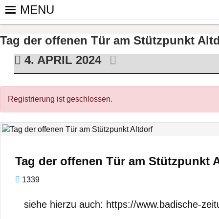
Skip
MENU
to
PINGPONGPARKINSON DEUT
ist der bundesweite Zusammenschluss von koop
content
Tischtennis – überwiegend ehrenamtlich um P
Tag der offenen Tür am Stützpunkt Altd
4. APRIL 2024
Registrierung ist geschlossen.
Tag der offenen Tür am Stützpunkt A
1339
siehe hierzu auch: https://www.badische-zeit