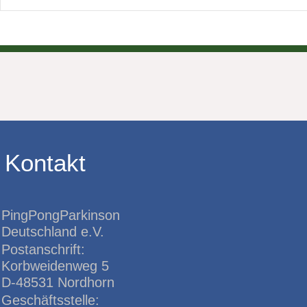
Kontakt
PingPongParkinson
Deutschland e.V.
Postanschrift:
Korbweidenweg 5
D-48531 Nordhorn
Geschäftsstelle: