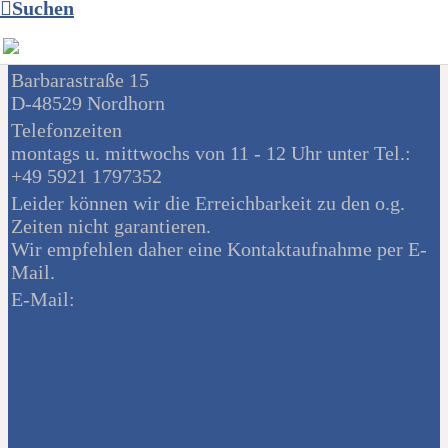
Korbweidenweg 5
Suchen
D-48531 Nordhorn
Geschäftsstelle:
Barbarastraße 15
D-48529 Nordhorn
Telefonzeiten
montags u. mittwochs von 11 - 12 Uhr unter Tel.:
+49 5921 1797352
Leider können wir die Erreichbarkeit zu den o.g.
Zeiten nicht garantieren.
Wir empfehlen daher eine Kontaktaufnahme per E-
Mail.
E-Mail: