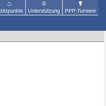
tützpunkte
Unterstützung
PPP-Turniere
dem Mittel Tischtennis – überwiegend