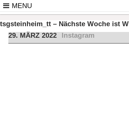
Skip
MENU
to
PINGPONGPARKINSON DEUT
ist der bundesweite Zusammenschluss von koop
content
Tischtennis – überwiegend ehrenamtlich um P
tsgsteinheim_tt – Nächste Woche ist We
29. MÄRZ 2022
Instagram