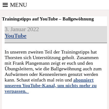
Skip
MENU
to
PINGPONGPARKINSON
content
ist der bundesweite Zusammenschluss von
DEUTSCHLAND E. V.
Trainingstipps auf YouTube – Ballgewöhnung
kooperierenden Vereinen und Einzelpersonen, der
sich – mit dem Mittel Tischtennis – überwiegend
3. Januar 2022
ehrenamtlich um Personen mit Parkinson und
YouTube
deren Angehörige kümmert.
In unserem zweiten Teil der Trainingstipps hat
Thorsten sich Unterstützung geholt. Zusammen
mit Frank Plangemann zeigt er euch und den
Übungsleitern, wie die Ballgewöhnung auch zum
Aufwärmen oder Kennenlernen genutzt werden
kann. Schaut einfach mal rein und
abonniert
unseren YouTube-Kanal, um nichts mehr zu
verpassen.