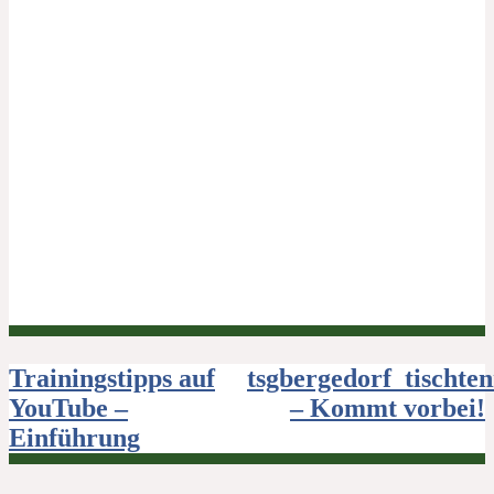
Beitragsnavigation
Trainingstipps auf
tsgbergedorf_tischten
YouTube –
– Kommt vorbei!
Einführung