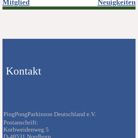
Mitglied
Neuigkeiten
Kontakt
PingPongParkinson Deutschland e.V.
Postanschrift:
Korbweidenweg 5
D-48531 Nordhorn