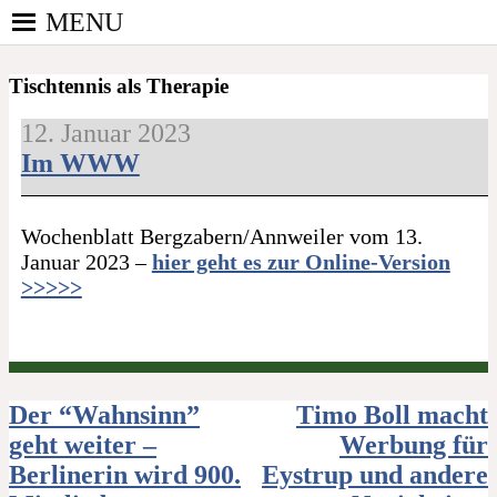
Skip
MENU
to
PINGPONGPARKINSON
content
ist der bundesweite Zusammenschluss von
DEUTSCHLAND E. V.
Tischtennis als Therapie
kooperierenden Vereinen und Einzelpersonen, der
sich – mit dem Mittel Tischtennis – überwiegend
12. Januar 2023
ehrenamtlich um Personen mit Parkinson und
Im WWW
deren Angehörige kümmert.
Wochenblatt Bergzabern/Annweiler vom 13.
Januar 2023 –
hier geht es zur Online-Version
>>>>>
Beitragsnavigation
Der “Wahnsinn”
Timo Boll macht
geht weiter –
Werbung für
Berlinerin wird 900.
Eystrup und andere