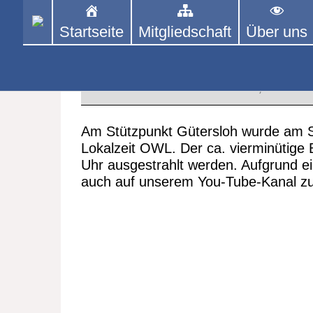
Skip
to
Startseite
Mitgliedschaft
Über uns
PINGPONGPARKINSON 
ist der bundesweite Zusammenschluss
content
Tischtennis – überwiegend ehrenamt
Stützpunkt Gütersloh in der W
12. APRIL 2022
Im TV
,
PPP A
Am Stützpunkt Gütersloh wurde am S
Lokalzeit OWL. Der ca. vierminütige
Uhr ausgestrahlt werden. Aufgrund ei
auch auf unserem You-Tube-Kanal zu