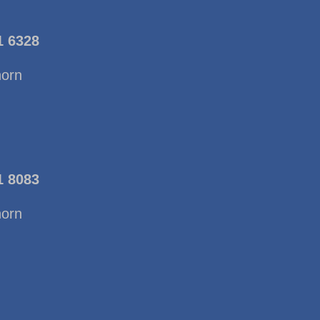
1 6328
horn
1 8083
horn