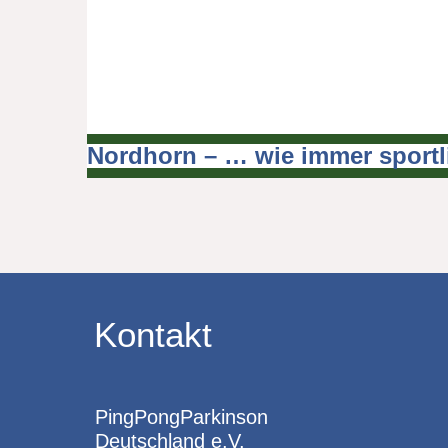
Nordhorn – … wie immer sportli
Beitragsnavigation
Kontakt
PingPongParkinson
Deutschland e.V.