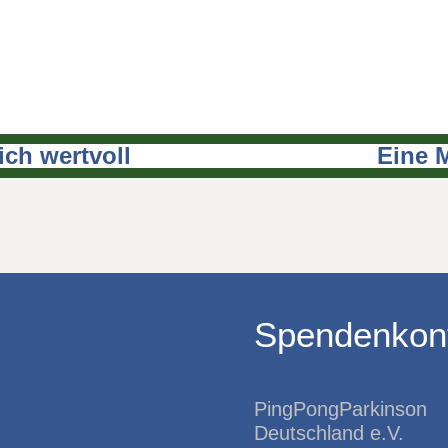
ch wertvoll
Eine 
Spendenkon
PingPongParkinson
Deutschland e.V.