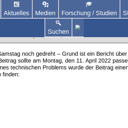
Aktuelles
Medien
Forschung / Studien
S
DEUTSCHLAND E. V.
 von kooperierenden Vereinen und Einzelpersonen,
lich um Personen mit Parkinson und deren Angehö
DR Lokalzeit OWL
Suchen
ktionen April 2022
,
YouTube
amstag noch gedreht – Grund ist ein Bericht über
 Beitrag sollte am Montag, den 11. April 2022 pas
nes technischen Problems wurde der Beitrag einen
 finden: