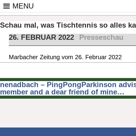
Skip
MENU
to
PINGPONGPARKINSON DEUT
ist der bundesweite Zusammenschluss von koop
content
Tischtennis – überwiegend ehrenamtlich um P
Schau mal, was Tischtennis so alles k
26. FEBRUAR 2022
Presseschau
Marbacher Zeitung vom 26. Februar 2022
nenadbach – PingPongParkinson advis
Beitragsnavigation
member and a dear friend of mine…