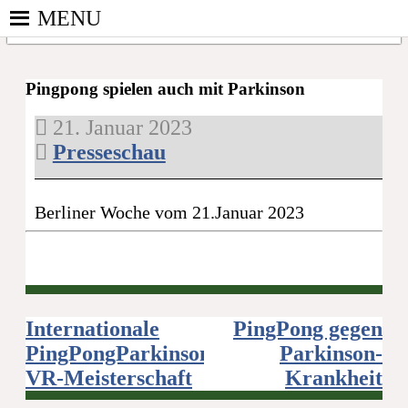
Skip
MENU
to
content
PINGPONGPARKINSON
ist der
DEUTSCHLAND E. V.
bundesweite
Pingpong spielen auch mit Parkinson
Zusammenschluss
21. Januar 2023
von
Presseschau
kooperierenden
Vereinen und
Einzelpersonen,
Berliner Woche vom 21.Januar 2023
der sich – mit
dem Mittel
Tischtennis –
überwiegend
ehrenamtlich um
Personen mit
Beitragsnavigation
Internationale
PingPong gegen
Parkinson und
PingPongParkinson
Parkinson-
deren Angehörige
VR-Meisterschaft
Krankheit
kümmert.