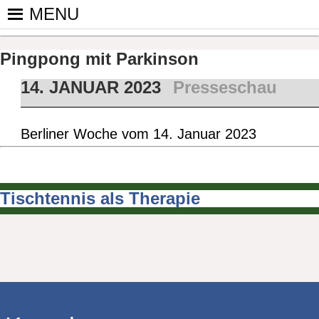
Skip
MENU
to
PINGPONGPARKINSON DEUT
ist der bundesweite Zusammenschluss von koop
content
Tischtennis – überwiegend ehrenamtlich um P
Pingpong mit Parkinson
14. JANUAR 2023
Presseschau
Berliner Woche vom 14. Januar 2023
Tischtennis als Therapie
Beitragsnavigation