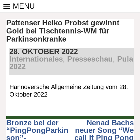
Skip
MENU
to
PINGPONGPARKINSON
ist der
content
Pattenser Heiko Probst gewinnt
bundesweite
DEUTSCHLAND E. V.
Zusammenschluss
Gold bei Tischtennis-WM für
von
Parkinsonkranke
kooperierenden
28. OKTOBER 2022
Vereinen und
Internationales
,
Presseschau
,
Pula
Einzelpersonen,
2022
der sich – mit dem
Mittel Tischtennis
– überwiegend
Hannoversche Allgemeine Zeitung vom 28.
ehrenamtlich um
Oktober 2022
Personen mit
Parkinson und
deren Angehörige
kümmert.
Bronze bei der
Nenad Bachs
Beitragsnavigation
“PingPongParkin
neuer Song “We
son”-
call it Ping Pong