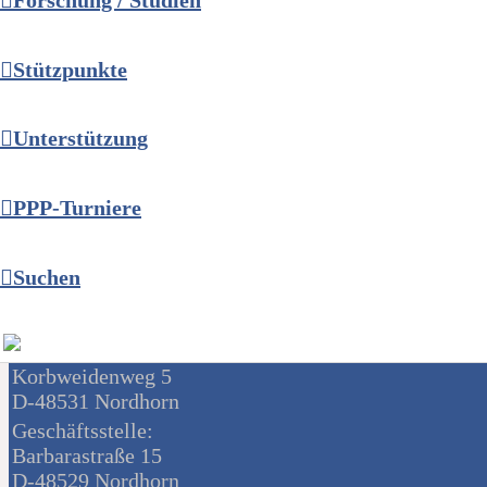
Forschung / Studien
Stützpunkte
Unterstützung
Kontakt
PPP-Turniere
Suchen
PingPongParkinson Deutschland e.V.
Postanschrift:
Korbweidenweg 5
D-48531 Nordhorn
Geschäftsstelle:
Barbarastraße 15
D-48529 Nordhorn