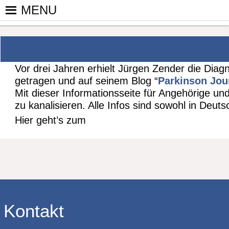
Skip
MENU
to
PINGPONGPARKINSON DEUT
ist der bundesweite Zusammenschluss von koop
content
Tischtennis – überwiegend ehrenamtlich um P
Vor drei Jahren erhielt Jürgen Zender die Di
getragen und auf seinem Blog “
Parkinson Jou
Mit dieser Informationsseite für Angehörige un
zu kanalisieren. Alle Infos sind sowohl in Deuts
Hier geht’s zum
Kontakt