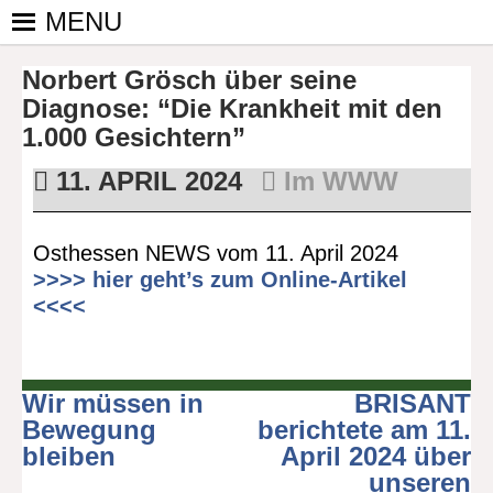
Skip
MENU
to
PINGPONGPARKINSON
ist der
content
Norbert Grösch über seine
bundesweite
DEUTSCHLAND E. V.
Zusammenschluss
Diagnose: “Die Krankheit mit den
von
1.000 Gesichtern”
kooperierenden
11. APRIL 2024
Im WWW
Vereinen und
Einzelpersonen,
der sich – mit dem
Osthessen NEWS vom 11. April 2024
Mittel Tischtennis
>>>> hier geht’s zum Online-Artikel
– überwiegend
<<<<
ehrenamtlich um
Personen mit
Parkinson und
deren Angehörige
Wir müssen in
BRISANT
Beitragsnavigation
kümmert.
Bewegung
berichtete am 11.
bleiben
April 2024 über
unseren