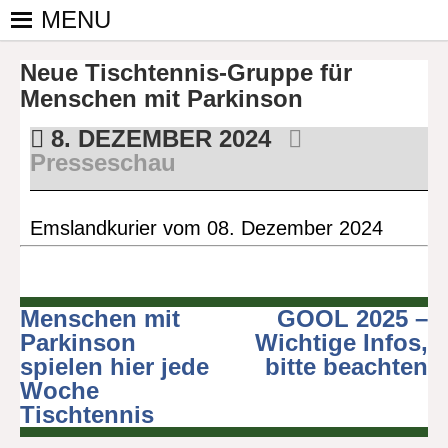
Skip
MENU
to
PINGPONGPARKINSON
ist der
content
Neue Tischtennis-Gruppe für
bundesweite
DEUTSCHLAND E. V.
Zusammenschluss
Menschen mit Parkinson
von
8. DEZEMBER 2024
kooperierenden
Presseschau
Vereinen und
Einzelpersonen,
der sich – mit dem
Emslandkurier vom 08. Dezember 2024
Mittel Tischtennis
– überwiegend
ehrenamtlich um
Personen mit
Menschen mit
GOOL 2025 –
Beitragsnavigation
Parkinson und
Parkinson
Wichtige Infos,
deren Angehörige
spielen hier jede
bitte beachten
kümmert.
Woche
Tischtennis