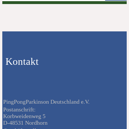
Kontakt
PingPongParkinson Deutschland e.V.
Postanschrift:
Korbweidenweg 5
D-48531 Nordhorn