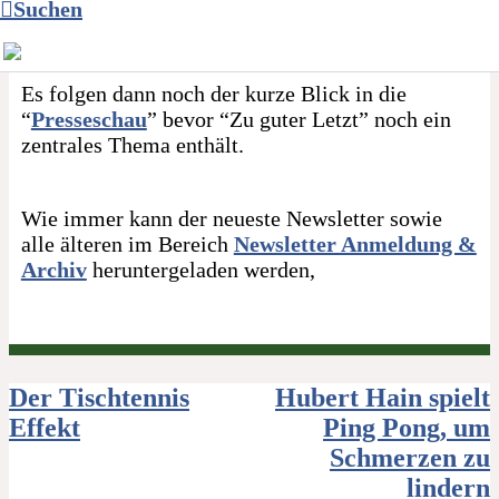
Suchen
zusammen, so dass alle, die das nicht interessiert,
diesen einfach überblättern können.
Es folgen dann noch der kurze Blick in die
“
Presseschau
” bevor “Zu guter Letzt” noch ein
zentrales Thema enthält.
Wie immer kann der neueste Newsletter sowie
alle älteren im Bereich
Newsletter Anmeldung &
Archiv
heruntergeladen werden,
Beitragsnavigation
Der Tischtennis
Hubert Hain spielt
Effekt
Ping Pong, um
Schmerzen zu
lindern