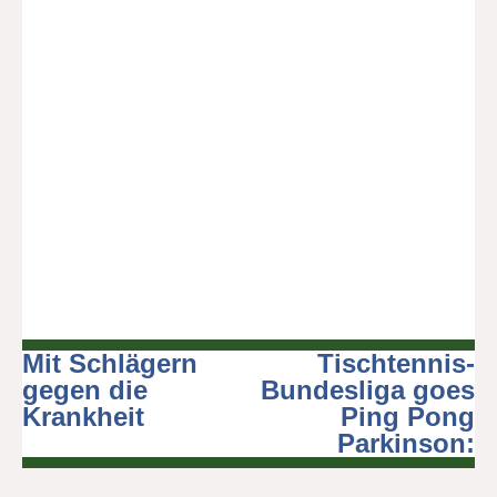
Ein Beitrag geteilt von Nenad Bach (@nenadbach)
Mit Schlägern
Tischtennis-
Beitragsnavigation
gegen die
Bundesliga goes
Krankheit
Ping Pong
Parkinson: