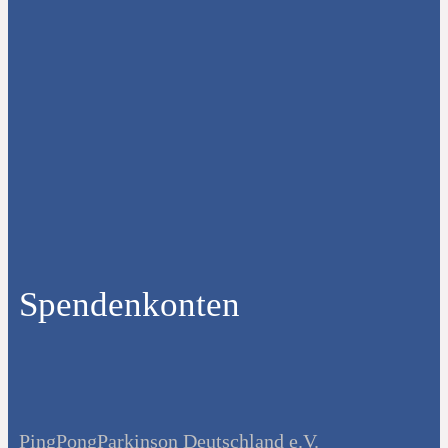
Spendenkonten
PingPongParkinson Deutschland e.V.